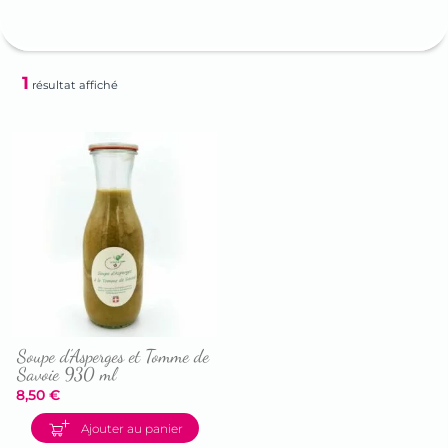
1
résultat affiché
Soupe d’Asperges et Tomme de
Savoie 930 ml
8,50
€
Accéder
Ajouter au panier
à