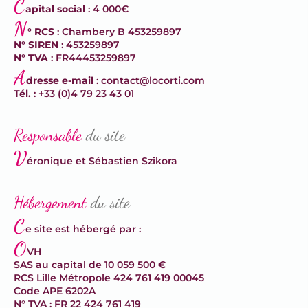
C
apital social
: 4 000€
N
° RCS
: Chambery B 453259897
N° SIREN
: 453259897
N° TVA
: FR44453259897
A
dresse e-mail
: contact@locorti.com
Tél.
: +33 (0)4 79 23 43 01
Responsable
du site
V
éronique et Sébastien Szikora
Hébergement
du site
C
e site est hébergé par :
O
VH
SAS au capital de 10 059 500 €
RCS Lille Métropole 424 761 419 00045
Code APE 6202A
N° TVA : FR 22 424 761 419