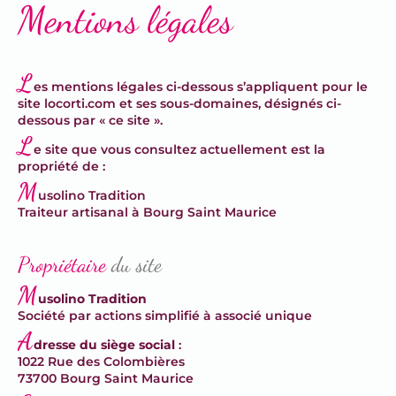
Terrines & Rillettes
Mentions légales
L
es mentions légales ci-dessous s’appliquent pour le
site locorti.com et ses sous-domaines, désignés ci-
dessous par « ce site ».
L
e site que vous consultez actuellement est la
propriété de :
M
usolino Tradition
Traiteur artisanal à Bourg Saint Maurice
Propriétaire
du site
M
usolino Tradition
Société par actions simplifié à associé unique
A
dresse du siège social
:
1022 Rue des Colombières
73700 Bourg Saint Maurice