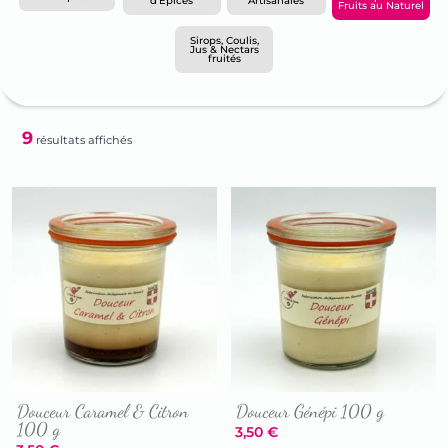
d'Epices
Artisanales
Fruits au Naturel
Sirops, Coulis,
Jus & Nectars
fruités
9
résultats affichés
Douceur Caramel & Citron
Douceur Génépi 100 g
100 g
3,50
€