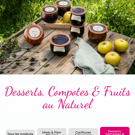
Terrines & Rillettes
Desserts, Compotes & Fruits
au Naturel
Desserts,
Miels & Pain
Confitures
Tous les produits
Compotes &