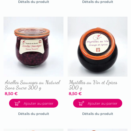
Détails du produit
Détails du produit
fiche
fiche
du
du
produit
produit
Airelles Sauvages au Naturel
Myrtilles au Vin et Epices
Sans Sucre 300 g
500 g
8,50
€
8,50
€
Accéder
Accéder
Ajouter au panier
Ajouter au panier
à
à
la
la
Détails du produit
Détails du produit
fiche
fiche
du
du
produit
produit