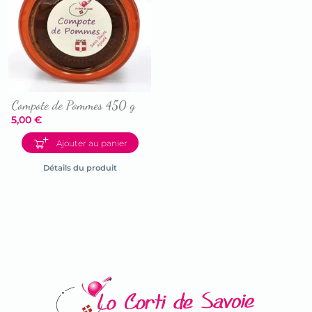
Compote de Pommes 450 g
5,00
€
Accéder
Ajouter au panier
à
la
Détails du produit
fiche
du
produit