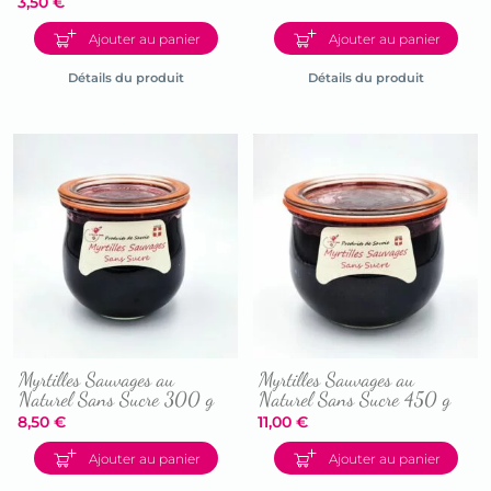
3,50
€
Accéder
Accéder
à
Ajouter au panier
Ajouter au panier
à
la
la
fiche
Détails du produit
Détails du produit
fiche
du
du
produit
produit
Myrtilles Sauvages au
Myrtilles Sauvages au
Naturel Sans Sucre 300 g
Naturel Sans Sucre 450 g
8,50
€
11,00
€
Accéder
Accéder
Ajouter au panier
Ajouter au panier
à
à
la
la