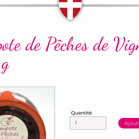
ote de Pêches de Vig
 g
Champ
Quantité
Ajout