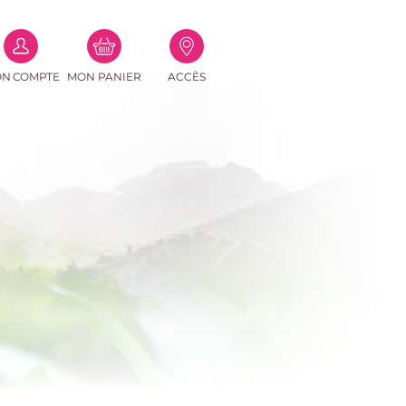
(0
N COMPTE
MON PANIER
ACCÈS
PRODUITS)
e-mail
asse
Perdu ?
connecter
r un compte