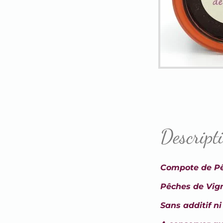
Descript
Compote de Pê
Pêches de Vign
Sans additif n