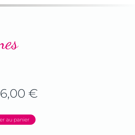
nes
6,00
€
er au panier