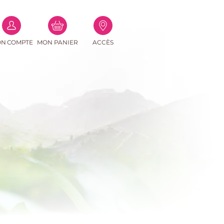
(0
N COMPTE
MON PANIER
ACCÈS
PRODUITS)
e-mail
asse
Perdu ?
connecter
r un compte