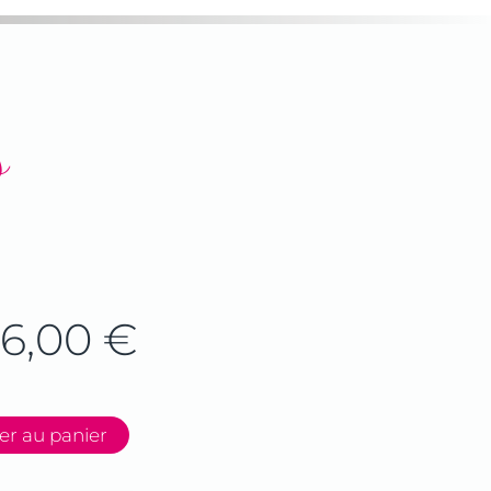
s
6,00
€
er au panier