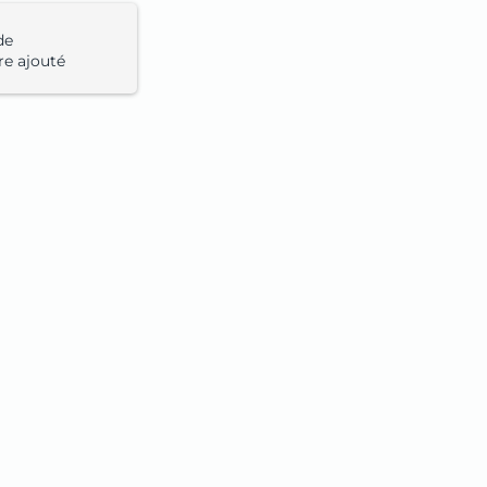
de
re ajouté