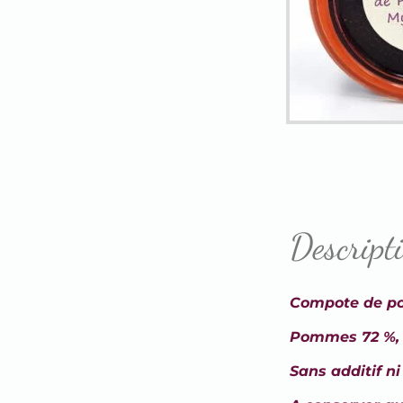
Descript
Compote de po
Pommes 72 %, m
Sans additif n