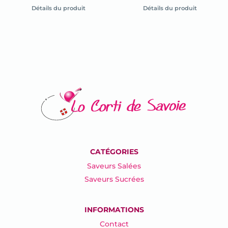
la
fiche
Détails du produit
Détails du produit
fiche
du
du
produit
produit
CATÉGORIES
Saveurs Salées
Saveurs Sucrées
INFORMATIONS
Contact