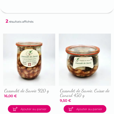
2
résultats affichés
Cassoulet de Savoie 920 g
Cassoulet de Savoie, Cuisse de
Canard 450 g
16,00
€
9,50
€
Accéder
Accéder
à
Ajouter au panier
Ajouter au panier
à
la