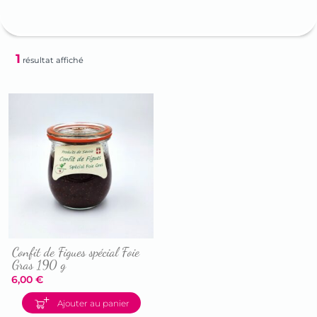
1
résultat affiché
Confit de Figues spécial Foie
Gras 190 g
6,00
€
Accéder
Ajouter au panier
à