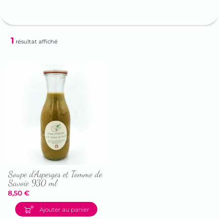
1
résultat affiché
Soupe d’Asperges et Tomme de
Savoie 930 ml
8,50
€
Accéder
Ajouter au panier
à