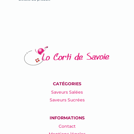
fiche
du
produit
CATÉGORIES
Saveurs Salées
Saveurs Sucrées
INFORMATIONS
Contact
Mentions légales