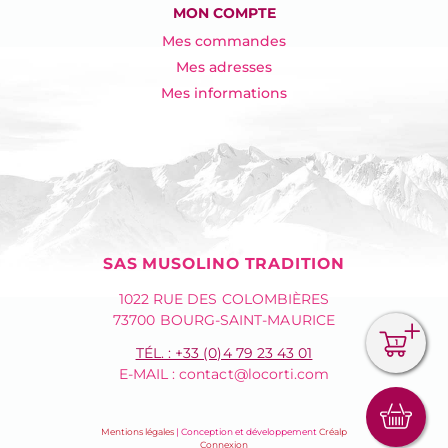
MON COMPTE
Mes commandes
Mes adresses
Mes informations
SAS MUSOLINO TRADITION
1022 RUE DES COLOMBIÈRES
73700 BOURG-SAINT-MAURICE
1
TÉL. : +33 (0)4 79 23 43 01
E-MAIL :
contact@locorti.com
Conception
Mentions légales
| Conception et développement
Créalp
(0 PRODUIT
et
MON PANIER
Connexion