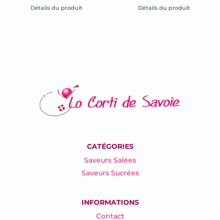
la
la
Détails du produit
Détails du produit
fiche
fiche
du
du
produit
produit
CATÉGORIES
Saveurs Salées
Saveurs Sucrées
INFORMATIONS
Contact