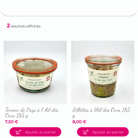
2
résultats affichés
Terrine de Pays à l’ Ail des
Rillettes à l’Ail des Ours 185
Ours 185 g
g
7,50
€
8,00
€
Accéder
Accéder
Ajouter au panier
Ajouter au panier
à
à