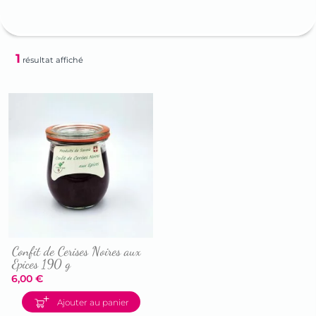
1
résultat affiché
Confit de Cerises Noires aux
Epices 190 g
6,00
€
Accéder
Ajouter au panier
à