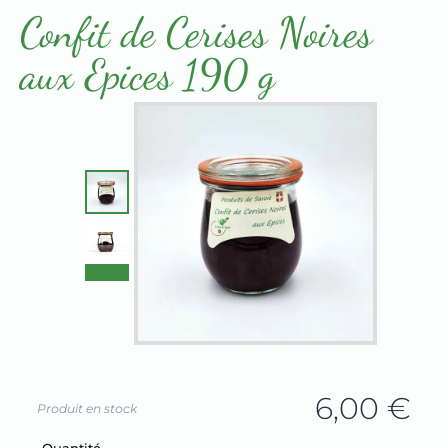
Terrines & Rillettes
Confit de Cerises Noires
aux Epices 190 g
6,00
€
Produit en stock
Champ