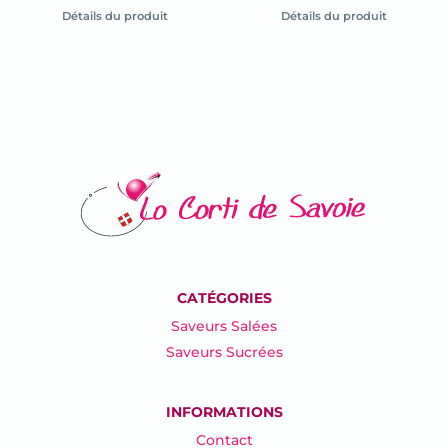
la
la
Détails du produit
Détails du produit
fiche
fiche
du
du
produit
produit
CATÉGORIES
Saveurs Salées
Saveurs Sucrées
INFORMATIONS
Contact