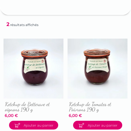
2
résultats affichés
Ketchup de Betterave et
Ketchup de Tomates et
oignons 190 g
Poivrons 190 g
6,00
€
6,00
€
Accéder
Accéder
Ajouter au panier
Ajouter au panier
à
à