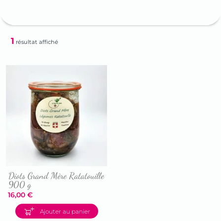
1
résultat affiché
Diots Grand Mère Ratatouille
900 g
16,00
€
Accéder
Ajouter au panier
à