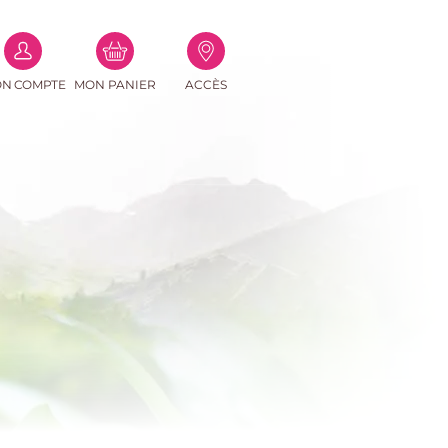
(0
N COMPTE
MON PANIER
ACCÈS
PRODUITS)
e-mail
asse
Perdu ?
connecter
r un compte