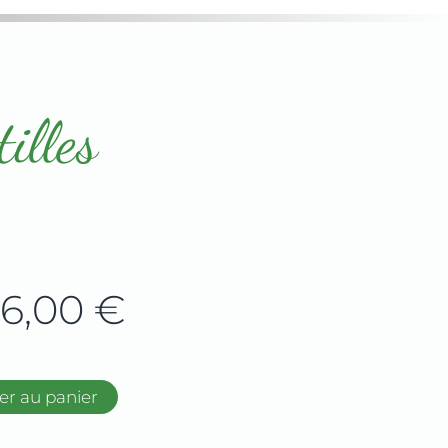
illes
6,00
€
er au panier