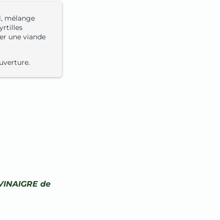
al, mélange
rtilles
r une viande
uverture.
 VINAIGRE de