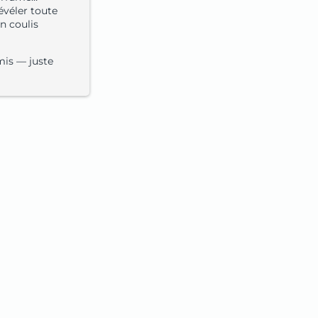
véler toute
un coulis
mis — juste