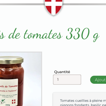
is de tomates 330 g
Champ
Quantité
Ajout
Tomates cueillies à pleine m
oignons fondants, basilic 