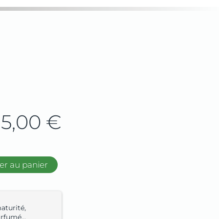
5,00
€
er au panier
aturité,
parfumé…