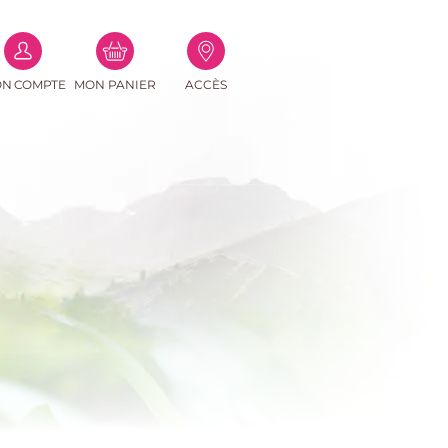
(0
N COMPTE
MON PANIER
ACCÈS
PRODUITS)
e-mail
asse
Perdu ?
connecter
r un compte