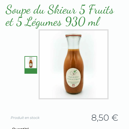
Terrines & Rillettes
Soupe du Skieur 5 Fruits
et 5 Légumes 930 ml
8,50
€
Produit en stock
Champ