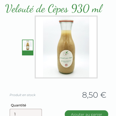
Terrines & Rillettes
Velouté de Cèpes 930 ml
8,50
€
Produit en stock
Champ
Quantité
Ajouter au panier