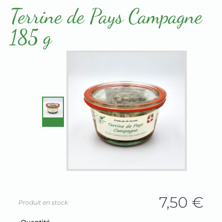
Terrines & Rillettes
Terrine de Pays Campagne
185 g
7,50
€
Produit en stock
Champ