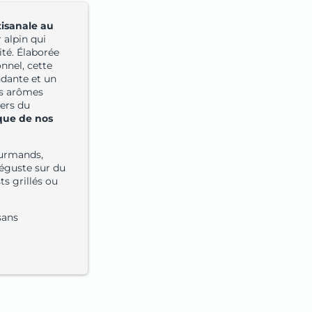
tisanale au
r alpin qui
lité. Élaborée
onnel, cette
ndante et un
es arômes
ers du
que de nos
ourmands,
déguste sur du
s grillés ou
sans