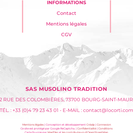
INFORMATIONS
Contact
Mentions légales
CGV
SAS MUSOLINO TRADITION
22 RUE DES COLOMBIÈRES
,
73700 BOURG-SAINT-MAUR
TÉL. : +33 (0)4 79 23 43 01
-
E-MAIL :
contact@locorti.co
Conception
Mentions légales
| Conception et développement
Créalp
|
Connexion
Google
et
Google
Ce site est protégé par Google ReCaptcha. |
Confidentialité
|
Conditions
Carte
Données
ReCaptcha
développement
ReCaptcha
Carte fournie par
MapTiler
et
les contributeurs d'OpenStreetMap
.