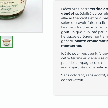
Découvrez notre
terrine ar
génépi
, spécialité du terroi
allie authenticité et origina
selon un savoir-faire traditi
terrine offre une texture fo
goût unique, sublimé par l
herbacés et légèrement am
génépi,
plante emblémati
montagnes
.
Idéale pour vos apéritifs g
cette terrine au génépi se 
pain de campagne, des toast
accompagnée d’une salade.
Sans colorant, sans additif, 
conservateur