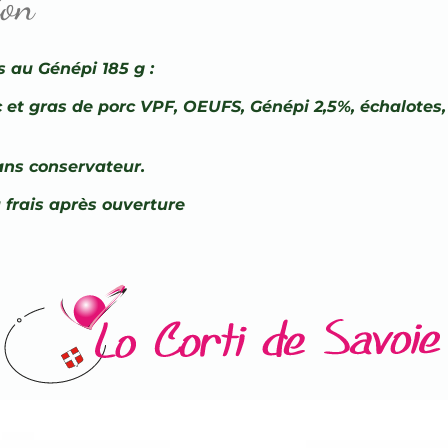
ion
s au Génépi 185 g :
et gras de porc VPF, OEUFS, Génépi 2,5%, échalotes, s
ans conservateur.
 frais après ouverture