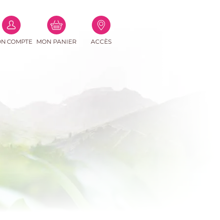
(0
N COMPTE
MON PANIER
ACCÈS
PRODUITS)
e-mail
asse
Perdu ?
connecter
r un compte