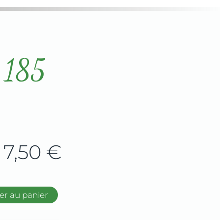
i 185
7,50
€
er au panier