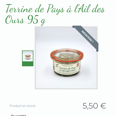
Terrines & Rillettes
Terrine de Pays à l’Ail des
Ours 95 g
NOUVEAU !
5,50
€
Produit en stock
Champ