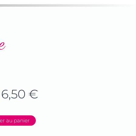
e
6,50
€
er au panier