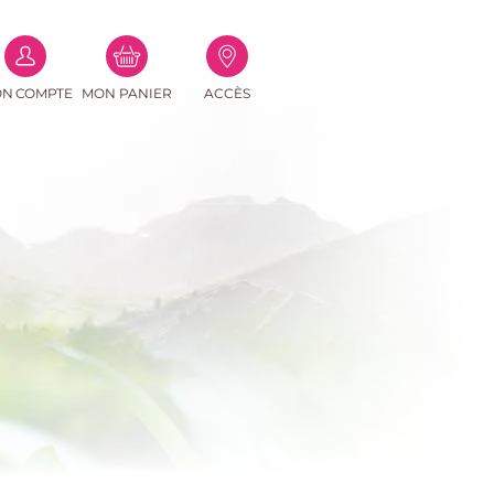
(0
N COMPTE
MON PANIER
ACCÈS
PRODUITS)
e-mail
asse
Perdu ?
connecter
r un compte