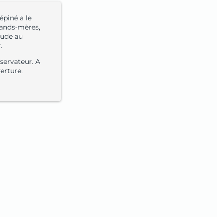
épiné a le
rands-mères,
aude au
.
nservateur. A
erture.