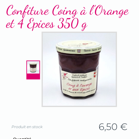
Terrines & Rillettes
Confiture Coing à l’Orange
et 4 Epices 350 g
6,50
€
Produit en stock
Champ