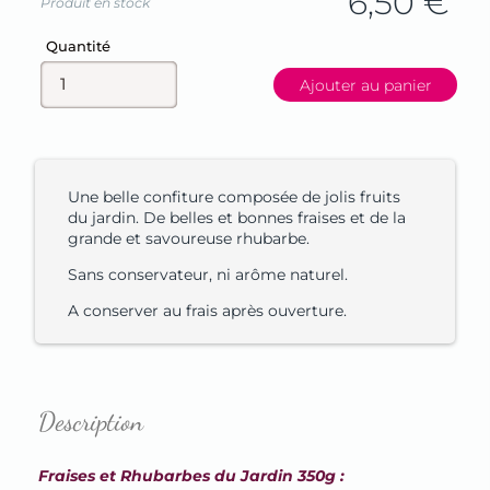
6,50
€
Produit en stock
Champ
Quantité
Ajouter au panier
Une belle confiture composée de jolis fruits
du jardin. De belles et bonnes fraises et de la
grande et savoureuse rhubarbe.
Sans conservateur, ni arôme naturel.
A conserver au frais après ouverture.
Description
Fraises et Rhubarbes du Jardin 350g :