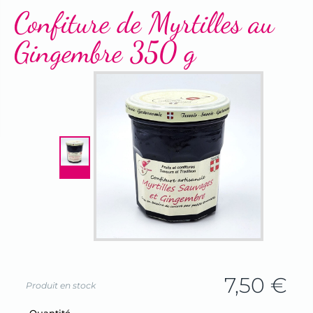
Terrines & Rillettes
Confiture de Myrtilles au
Gingembre 350 g
7,50
€
Produit en stock
Champ