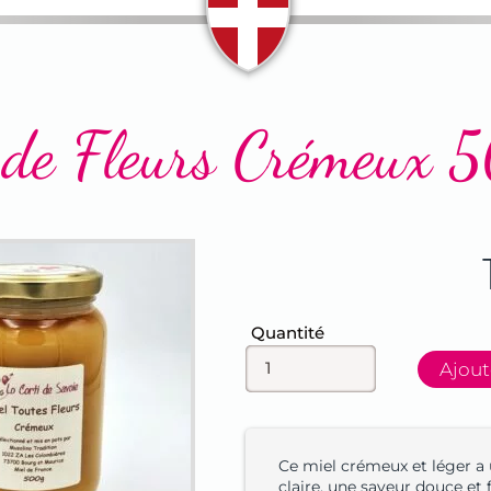
 de Fleurs Crémeux 
Champ
Quantité
Ajout
Ce miel crémeux et léger a
claire, une saveur douce et 