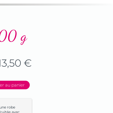
500 g
13,50
€
er au panier
 une robe
fruitée avec