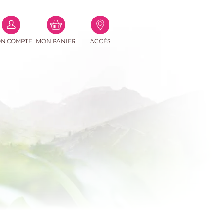
(0
N COMPTE
MON PANIER
ACCÈS
PRODUITS)
e-mail
asse
Perdu ?
connecter
r un compte