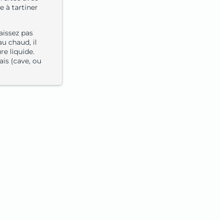
le à tartiner
laissez pas
u chaud, il
re liquide.
ais (cave, ou