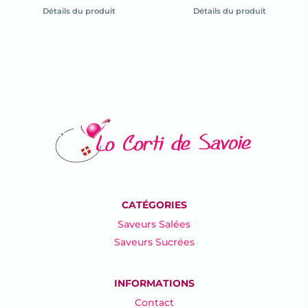
la
la
Détails du produit
Détails du produit
fiche
fiche
du
du
produit
produit
CATÉGORIES
Saveurs Salées
Saveurs Sucrées
INFORMATIONS
Contact