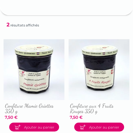
2
résultats affichés
Confiture Mamie Griottes
Confiture aux 4 Fruits
350 g
Rouges 350 g
7,50
€
7,50
€
Accéder
Accéder
Ajouter au panier
Ajouter au panier
à
à